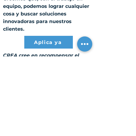
equipo, podemos lograr cualquier
cosa y buscar soluciones
innovadoras para nuestros
clientes.
Aplica ya
CREA cree en recompensar el
arduo trabajo de todos aquellos
que hacen posible nuestra misión.
Conozca nuestros competitivos
beneficios para empleados
en
MisCREABeneficios.com
.