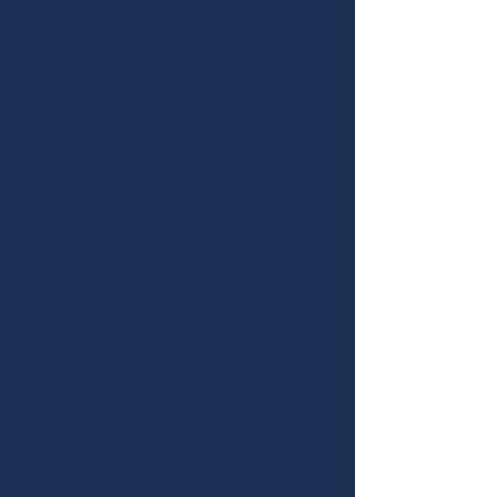
OVER 4 YEARS,
SCHOLARSHIPS CAN
PROVIDE ON STUDENT*
133 TEXT BOOKS
36 CREDIT HOURS