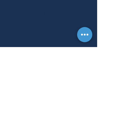
PREPARACIÓN DE CARRERA
Entendemos que los recursos
financieros son esenciales para los
estudiantes, pero están lejos de ser
lo único necesario para fomentar el
éxito y el bienestar. Parte de
nuestro impacto proviene de
conectar a los estudiantes con
importantes servicios de apoyo que
mejoran sus vidas y su educación.
2024 Impact