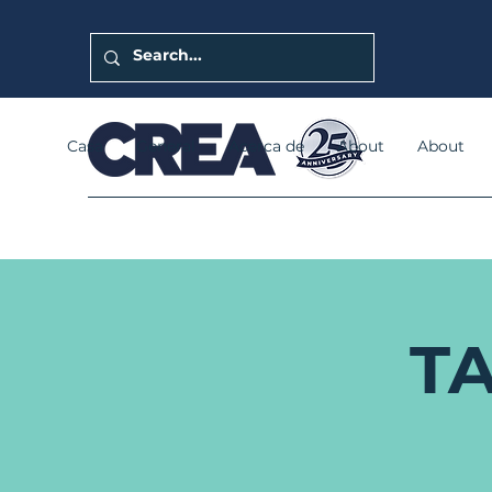
Casa
General
Acerca de
About
About
TA