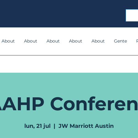
About
About
About
About
About
Gente
AHP Confere
lun, 21 jul
  |  
JW Marriott Austin