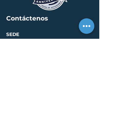
Contáctenos
SEDE
30 S. Meridian St /
calle 400
Indianápolis, IN 46204
info@creallc.com
317 634 4797
OFICINAS
Austin / Boston /
Chicago / Indianapolis /
New York / Portland / San
Diego / Sarasota
PÁGINA DE PRENSA