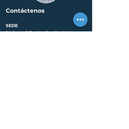
Contáctenos
SEDE
30 S. Meridian St /
calle 400
Indianápolis, IN 46204
info@creallc.com
317 634 4797
OFICINAS
Austin / Boston /
Chicago / Indianapolis /
New York / Portland / San
Diego / Sarasota
PÁGINA DE PRENSA