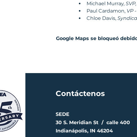
Michael Murray, 
SVP,
Paul Cardamon, 
VP -
Chloe Davis, 
Syndica
Google Maps se bloqueó debido 
Contáctenos
SEDE
30 S. Meridian St /
calle 400
Indianápolis, IN 46204