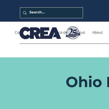
Casa
General
Acerca de
About
About
Ohio 