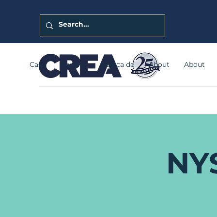
Casa
General
Acerca de
About
About
NY