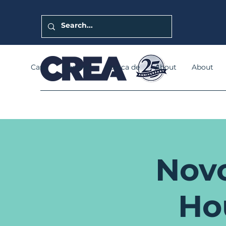
Casa
General
Acerca de
About
About
Novo
Ho