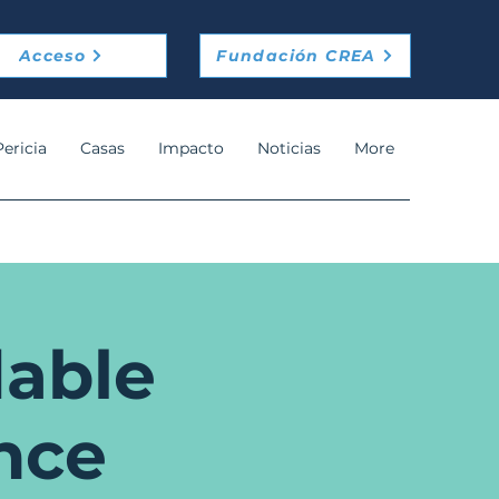
Acceso
Fundación CREA
Pericia
Casas
Impacto
Noticias
More
dable
nce