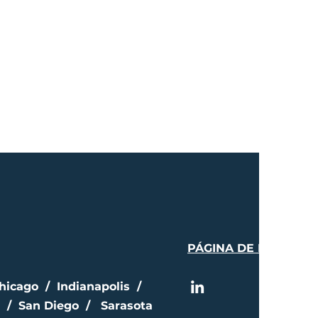
PÁGINA DE PRENSA
hicago / Indianapolis /
 / San Diego / Sarasota