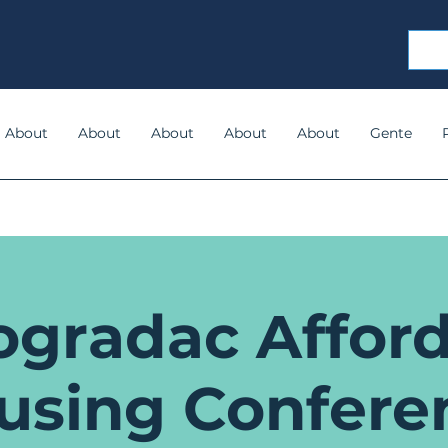
About
About
About
About
About
Gente
gradac Affor
using Confere