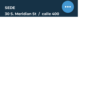
SEDE
30 S. Meridian St /
calle 400
Indianápolis, IN 46204
info@creallc.com
317 634 4797
OFICINAS
Austin / Boston /
Chicago / Indianapolis /
New York / Portland / San
Diego / Sarasota
PÁGINA DE PRENSA
© 2023 por CREA, LLC