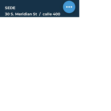
SEDE
30 S. Meridian St /
calle 400
Indianápolis, IN 46204
info@creallc.com
317 634 4797
OFICINAS
Austin / Boston /
Chicago / Indianapolis /
New York / Portland / San
Diego / Sarasota
PÁGINA DE PRENSA
© 2023 por CREA, LLC