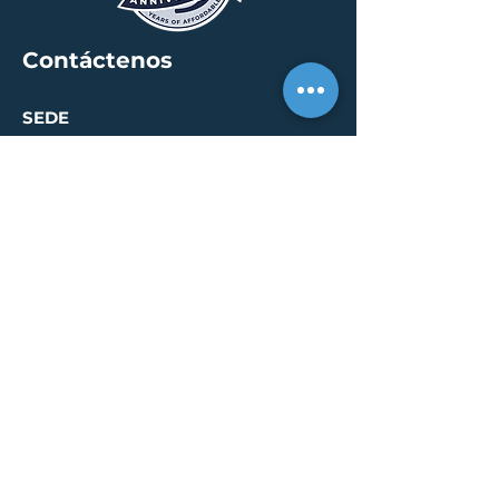
Contáctenos
SEDE
30 S. Meridian St /
calle 400
Indianápolis, IN 46204
info@creallc.com
317 634 4797
OFICINAS
Austin / Boston /
Chicago / Indianapolis /
New York / Portland / San
Diego / Sarasota
PÁGINA DE PRENSA