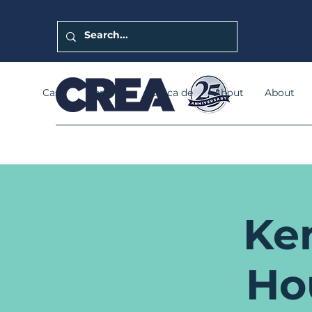
Casa
General
Acerca de
About
About
Ke
Ho