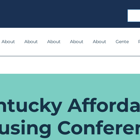
About
About
About
About
About
Gente
ntucky Afforda
using Confere