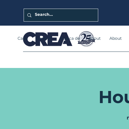
Casa
General
Acerca de
About
About
Ho