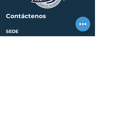
Contáctenos
SEDE
30 S. Meridian St /
calle 400
Indianápolis, IN 46204
info@creallc.com
317 634 4797
OFICINAS
Austin / Boston /
Chicago / Indianapolis /
New York / Portland / San
Diego / Sarasota
PÁGINA DE PRENSA