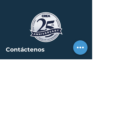
Contáctenos
SEDE
30 S. Meridian St /
calle 400
Indianápolis, IN 46204
info@creallc.com
317 634 4797
OFICINAS
Austin / Boston /