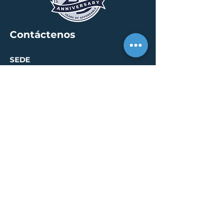
Contáctenos
SEDE
30 S. Meridian St /
calle 400
Indianápolis, IN 46204
info@creallc.com
317 634 4797
OFICINAS
Austin / Boston /
Chicago / Indianapolis /
New York / Portland / San
Diego / Sarasota
PÁGINA DE PRENSA