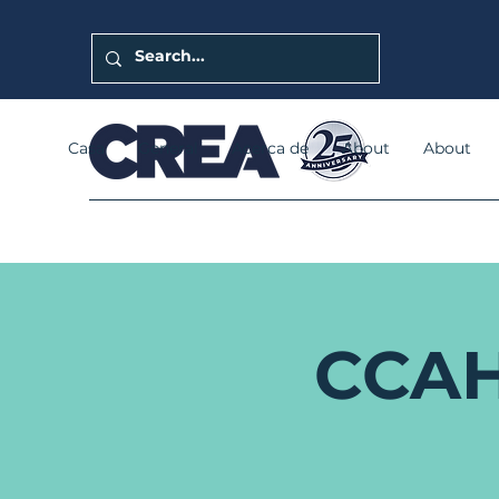
Casa
General
Acerca de
About
About
CCAH