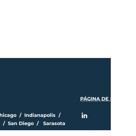
PÁGINA DE PRENSA
hicago / Indianapolis /
 / San Diego / Sarasota