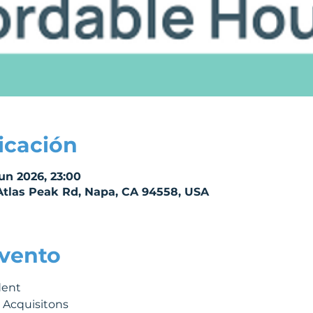
icación
jun 2026, 23:00
 Atlas Peak Rd, Napa, CA 94558, USA
evento
dent
 Acquisitons 