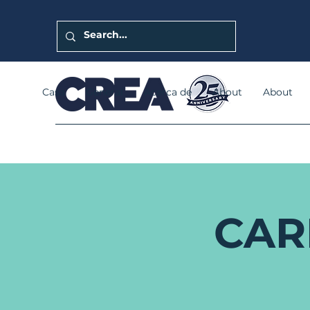
Casa
General
Acerca de
About
About
CAR