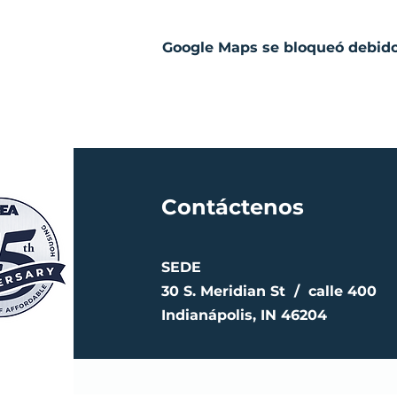
Google Maps se bloqueó debido 
Contáctenos
SEDE
30 S. Meridian St /
calle 400
Indianápolis, IN 46204