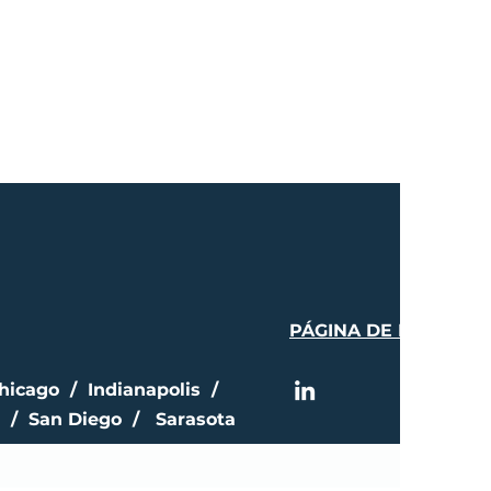
PÁGINA DE PRENSA
hicago / Indianapolis /
 / San Diego / Sarasota