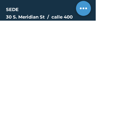
SEDE
30 S. Meridian St /
calle 400
Indianápolis, IN 46204
info@creallc.com
317 634 4797
OFICINAS
Austin / Boston /
Chicago / Indianapolis /
New York / Portland / San
Diego / Sarasota
PÁGINA DE PRENSA
© 2023 por CREA, LLC