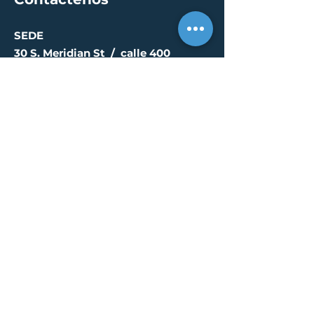
SEDE
30 S. Meridian St /
calle 400
Indianápolis, IN 46204
info@creallc.com
317 634 4797
OFICINAS
Austin / Boston /
Chicago / Indianapolis /
New York / Portland / San
Diego / Sarasota
PÁGINA DE PRENSA