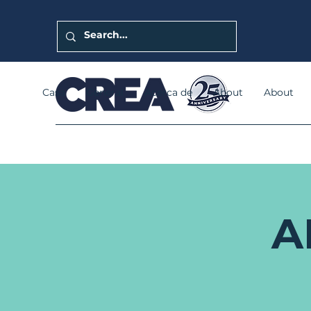
Casa
General
Acerca de
About
About
A