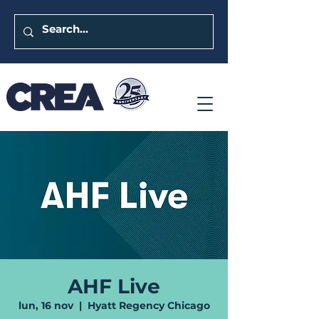
AHF Live
lun, 16 nov
  |  
Hyatt Regency Chicago