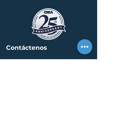
Contáctenos
SEDE
30 S. Meridian St /
calle 400
Indianápolis, IN 46204
info@creallc.com
317 634 4797
OFICINAS
Austin / Boston /
Chicago / Indianapolis /