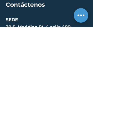
Contáctenos
SEDE
30 S. Meridian St /
calle 400
Indianápolis, IN 46204
info@creallc.com
317 634 4797
OFICINAS
Austin / Boston /
Chicago / Indianapolis /
New York / Portland / San
Diego / Sarasota
PÁGINA DE PRENSA