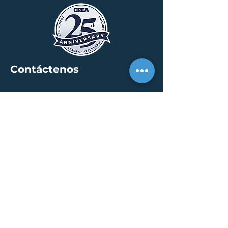
Contáctenos
SEDE
30 S. Meridian St /
calle 400
Indianápolis, IN 46204
info@creallc.com
317 634 4797
OFICINAS
Austin / Boston /
Chicago / Indianapolis /
New York / Portland / San